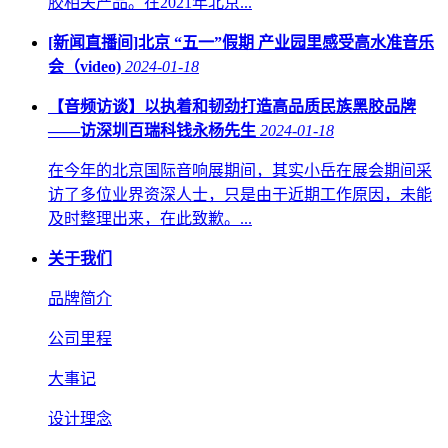
胶相关产品。在2021年北京...
[新闻直播间]北京 “五一”假期 产业园里感受高水准音乐
会（video)
2024-01-18
【音频访谈】以执着和韧劲打造高品质民族黑胶品牌
——访深圳百瑞科钱永杨先生
2024-01-18
在今年的北京国际音响展期间，其实小岳在展会期间采
访了多位业界资深人士，只是由于近期工作原因，未能
及时整理出来，在此致歉。...
关于我们
品牌简介
公司里程
大事记
设计理念