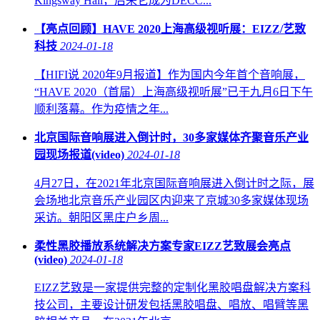
Kingsway Hall，后来它成为DECC...
【亮点回顾】HAVE 2020上海高级视听展：EIZZ/艺致
科技
2024-01-18
【HIFI说 2020年9月报道】作为国内今年首个音响展，
“HAVE 2020（首届）上海高级视听展”已于九月6日下午
顺利落幕。作为疫情之年...
北京国际音响展进入倒计时，30多家媒体齐聚音乐产业
园现场报道(video)
2024-01-18
4月27日，在2021年北京国际音响展进入倒计时之际，展
会场地北京音乐产业园区内迎来了京城30多家媒体现场
采访。朝阳区黑庄户乡周...
柔性黑胶播放系统解决方案专家EIZZ艺致展会亮点
(video)
2024-01-18
EIZZ艺致是一家提供完整的定制化黑胶唱盘解决方案科
技公司，主要设计研发包括黑胶唱盘、唱放、唱臂等黑