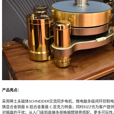
产品亮点：
采用稀土永磁体SCHNEIDER交流同步电机，微电脑多级闭环控制电
铸造合金铜盘 B.铝合金重盘 C.亚克力转盘；同时EIZZ也为
对唱盘的干扰；从入门级到高端多规格唱臂随意搭配，更多可玩性