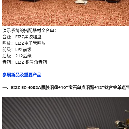
演示系统的搭配器材全名单：
音源：EIZZ黑胶唱盘
唱放：EIZZ电子管唱放
前级：LP2前级
后级：212后级
音箱：EIZZ 铜号角音箱
参展新品及重要产品
一、EIZZ EZ-4002A黑胶唱盘+10''宝石单点唱臂+12''钛合金单