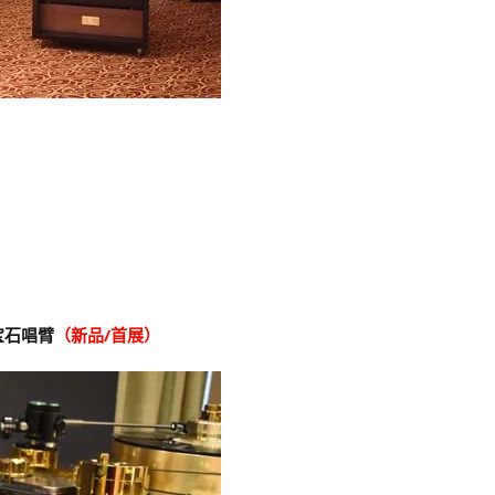
点宝石唱臂
（新品/首展）