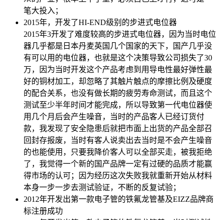
笔大投入；
2015年，开发了HI-END级别的步进式电位器
2015年3开发了难度较高的步进式电位器，因为当时电位
器几乎都是日本丹麦英国几个国家的天下，国产几乎没
有可以用的电位器，也就是这个决策导致公司损失了30
万，因为当时开发这个产品考虑到用导电性最好弹性最
好的铜材加工，却忽略了其触片触点的摩擦比例及硬度
的配合关系，也没有做长期的疲劳寿命测试，而且这个
测试至少半年时间才能完成，所以导致第一代电位器使
用几个月后会产生噪音，当时的产品客人已经订货付
款，我发现了安全隐患后就把市面上出货的产品全部召
回封存报废，当时有客人说卖出去当时是不会产生噪音
的也能使用，只要我降价客人可以全部买走，被我拒绝
了，我觉得一个新的国产品牌一定有过硬的品质才能赢
得市场的认可；因为经历这次失败我就重新开始从材料
本身一步一步去测试验证，不断的反复试验；
2012年开发出第一款电子管的铁氟龙管基及EIZZ品牌商
标注册成功