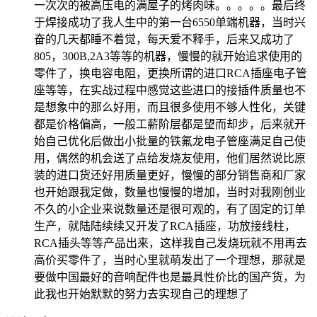
一次次的被高压电的满屋子的烤肉味。。。。。最后终
于焊接成功了我人生中的第一台6550单端机器，当时兴
奋的几天都睡不着觉，每天爱不释手，后来又成功了
805，300B,2A3等等的机器，慢慢的就开始追求使用的
零件了，换电容电阻，更换所谓的进口RCA插座电子管
座等等，在实战过程中感觉这些进口的接插件质量也不
是想象中的那么好用，而且很多使用不够人性化，关键
都是价格偏高，一般工薪阶层都是望而却步，后来就开
始自己优化后做出小批量的铁氟龙电子管座满足自己使
用，偶然的机会送了点给发烧友使用，他们居然说比原
装的进口货还好用质量更好，慢慢的部分销售商和厂家
也开始跟我定做，数量也慢慢的增加，当时对我刚创业
不久的小企业来说数量还是很可观的，有了固定的订单
生产，就陆陆续续又开发了RCA插座，功放接线柱，
RCA插头等等产品出来，这样我自己发烧玩就不用再去
高价买零件了，当时心里就萌发出了一个理想，那就是
要做中国最好的音响配件也是最具性价比的国产货，为
此我也开始默默的努力去实现自己的理想了