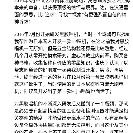
2016年3月中文艺致商标注册成功，寓意通过技艺去还原
本来的声音，以获得顶级的情怀与境界。达，在汉语里
面的意思，比“追求”“寻找”“探索”有更强烈而自信的精
神诉求；
2016年7月份开始研发黑胶唱机，当时一个珠海可以找到
我帮忙为日本客人开发一款LP唱机，在这之前我对黑胶
唱机一无所知，但是五金结构我还算是比较熟悉，经过
几个月从零开始摸索研究，虚心请教业内前辈，购买各
种书籍，收集各种有价值的零星知识，也庆幸认识了以
帮志同道合的好朋友一起帮我测试开发，实验，再实
验，终于经过一番的努力在12月份第一台黑胶唱机样机
就这样诞生了，当时使用的是日本尼得科直流无刷电
机；陆续又开发出了第一款9寸S唱臂也面世了；
对黑胶唱机的不断深入研发后又碰到了一个瓶颈，那就
是必须要有超高精度的加工设备和检测仪器才能满足相
关零件的精度，才能做出更高水平的产品，没有高精度
设备全靠外协质量时间都是无法控制，而且这个及其小
众的产业，根本上不了量，必须自己上才行，这可是一