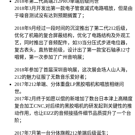
2018年第二代高端212PRO单端后级问世
2018年3月开发出第一款电子管衰减式电路唱放，但是由
于噪音测试没有达到预期搁置了；
2018年9月经过一段时间的沉淀推出了第二代212后级，
优化了机箱的复合屏蔽结构，优化了电路结构及外观工
艺，同时推出了音频配件，如33当分压式步进电位器，
复古表头，直热管前级，设计出了第一款宝石轴承12寸
唱臂，第一次参加了广州音响展；
2018年参加了首届深圳音响展，这次展会场人山人海，
212的魅力征服了无数音乐爱好者；
2017年212单端、分体重盘LP黑胶唱机和唱放相继问
世。
2017年2月终于如愿以偿的新增加了数台日本津上高精度
复合加工CNC,对后续的黑胶唱机的研发起到关键性的推
动作用，也让EIZZ的音频接插件细节品质提升了一个台
阶；
2017年7月第一台分体旗舰212单端后级诞生；