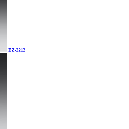
EZ-2212