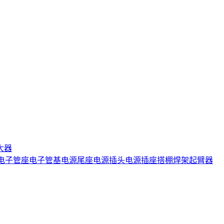
大器
电子管座
电子管基
电源尾座
电源插头
电源插座
搭棚焊架
起臂器