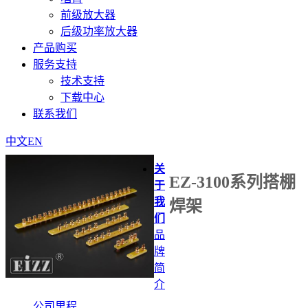
前级放大器
后级功率放大器
产品购买
服务支持
技术支持
下载中心
联系我们
中文
EN
关
EZ-3100系列搭棚
于
我
焊架
们
品
牌
简
在线咨询
介
公司里程