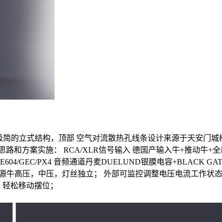
极简的立式结构，顶部
空气对流散热孔线条设计来源于天安门城
思路和方案实施：
RCA/XLR信号输入
德国产输入牛+推动牛+
04/GEC/PX4
音频通道丹麦DUELUND银膜电容+BLACK G
源牛高压，中压，灯丝独立；
外部可监控调整电压电流工作状
，轻松移动摆位；