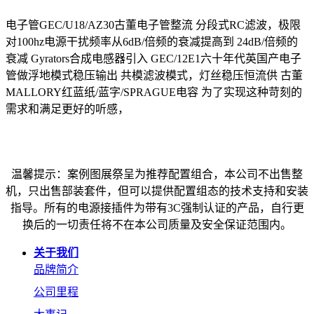
电子管GEC/U18/AZ30古董电子管整流
分段式RC滤波，极限
对100hz电源干扰频率从6dB/倍频的衰减提高到
24dB/倍频的
衰减
Gyrators合成电感器引入
GEC/12E1六十年代英国产电子
管做浮地模式稳压输出
共模滤波模式，灯丝稳压恒流供
古董
MALLORY红蓝纸/蓝字/SPRAGUE电容
为了实现这种苛刻的
需求和满足更好的听感，
温馨提示：案例图展祭呈为推荐配置组合，本公司不出售整
机，只出售部装套件，但可以提供配置组态的技术支持和安装
指导。所有的电源接插件为带有3C强制认证的产品，自行更
换后的一切责任将不在本公司质量及安全保证范围内。
关于我们
品牌简介
公司里程