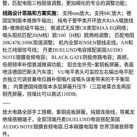
整，匹配电阻三档阻值调整，更加细化的专业的调整功能；
线路设计思路和方案实施：
支持mm放大，支持MC放大；德
国定制版本推挽牛输出；
纯电子管甲类开环放大RIAA唱放线
路+推挽前级牛输出；
衰减式无反馈CR类型RIAA EQ网络；
唱头阻抗匹配20(M档）欧/100（H档）欧两档调整；
匹配电阻
20K/47K/100K阻值调整；
机内全部JENSEN银线走线，AN和
杜兰纯银信号线；
丹麦DUELUND电容搭配英国AUDIO
NOTE银膜音频电容；
BLACK GATE阴极旁路电容；高频，
低频频率补偿衰减微调功能；
铝合金外壳+紫铜板屏蔽，表面
喷涂德国巴斯夫汽车漆；
VU电平表头可监控左右输出电平配
合独立可调音量电位器补偿唱片或唱头误差带来的不平衡现
象；
内置德国纯银版本多层屏蔽升压牛（三层坡莫合金两层
铜壳屏蔽，信噪比可以高达110DB;
-----
放大电路全部手工搭棚，紫铜底板屏蔽，纯银连接线，铁氟龙
绝缘搭棚端子，全部顶端丹麦DUELUND电容搭配英国
AUDIO NOTE银膜音频电容,日本碳膜电阻等
世界顶端音频零
件。