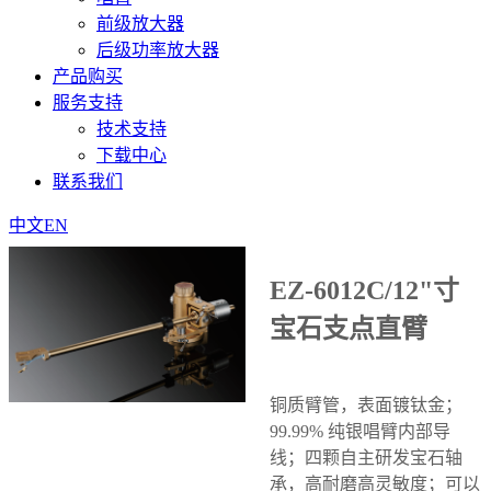
前级放大器
后级功率放大器
产品购买
服务支持
技术支持
下载中心
联系我们
中文
EN
EZ-6012C/12"寸
宝石支点直臂
铜质臂管，表面镀钛金；
99.99% 纯银唱臂内部导
线；四颗自主研发宝石轴
承，高耐磨高灵敏度；可以