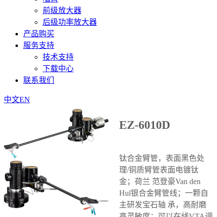
前级放大器
后级功率放大器
产品购买
服务支持
技术支持
下载中心
联系我们
中文
EN
EZ-6010D
钛合金臂管，表面黑色处
理/铜质臂管表面电镀钛
金；荷兰
范登豪Van den
Hul银合金臂管线；一颗自
主研发宝石轴
承，高耐磨
高灵敏度；可以在线VTA调