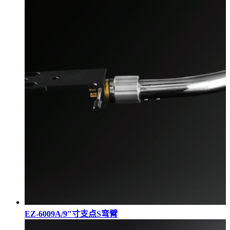
EZ-6009A/9"寸支点S弯臂