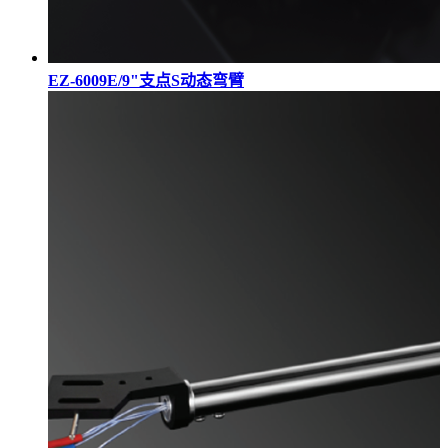
EZ-6009E/9"支点S动态弯臂