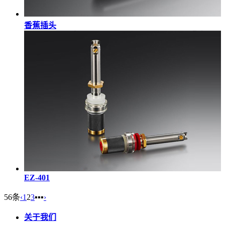
香蕉插头
EZ-401
56条
‹
1
2
3
▪▪▪
›
关于我们